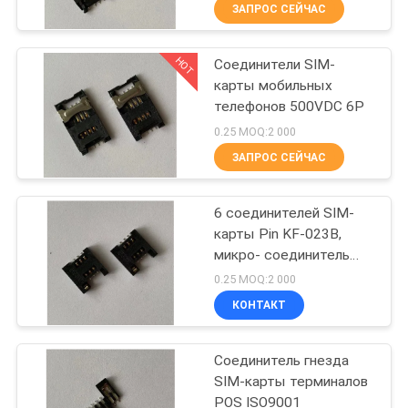
КАЧЕСТВА
ЗАПРОС СЕЙЧАС
HOT
Соединители SIM-
СВЯЖИТЕСЬ
108
карты мобильных
МЫ
телефонов 500VDC 6P
антенны 4G
0.25 MOQ:2 000
НОВОСТИ
ЗАПРОС СЕЙЧАС
СЛУЧАИ
6 соединителей SIM-
карты Pin KF-023B,
микро- соединитель
31
SiM
0.25 MOQ:2 000
КОНТАКТ
антенна 5Г
Соединитель гнезда
SIM-карты терминалов
POS ISO9001