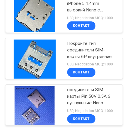
iPhone 5 1.4mm
высокий Nano с
1
терминалом медного
USD, Negotiation MOQ:1 000
сплава
КОНТАКТ
антенна 868MHz
Покройте тип
соединители SIM-
карты 6P внутренние
сваривая Nano
USD, Negotiation MOQ:1 000
КОНТАКТ
75
Соединители SMA
соединители SIM-
карты Pin 50V 0.5A 6
rf
пушпульные Nano
USD, Negotiation MOQ:1 000
КОНТАКТ