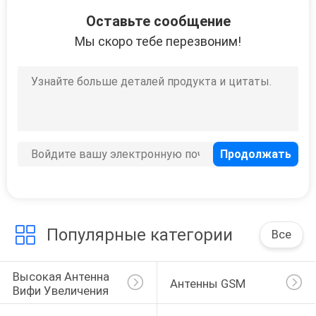
21
Оставьте сообщение
Соединители
Мы скоро тебе перезвоним!
смарт-карты
2
Автоматические
машины собрания
Популярные категории
Все
Высокая Антенна 
Антенны GSM
Вифи Увеличения
1