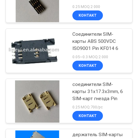
0.25 MOQ:2 000
КОНТАКТ
27
Антенна GPS
Соединители SIM-
карты ABS 500VDC
Glonass
ISO9001 Pin KF014 6
0.05~0.3 MOQ:2 000
КОНТАКТ
соединители SIM-
7
карты 31x17.3x3mm, 6
SIM-карт гнезда Pin
антенна 433MHz
0.25 MOQ:700/pc
КОНТАКТ
держатель SIM-карты