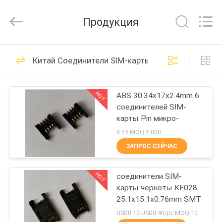
антенна
вифи
увеличения
Продукция
поставщик.
Copyright
©
2021
-
ДОМ
110
2022
highgain-
Китай Соединители SIM-карты
antenna.com.
высокая антенна
All
Rights
ПРОДУКТЫ
Reserved.
вифи увеличения
HOT
ABS 30.34x17x2.4mm 6
соединителей SIM-
О
карты Pin микро-
НАС
0.25 MOQ:2 000
ЗАПРОС СЕЙЧАС
31
ПУТЕШЕСТВИЕ
HOT
соединители SIM-
ФАБРИКИ
Антенны GSM
карты черноты KF028
25.1x15.1x0.76mm SMT
ПРОВЕРКА
USD0.10-USD0.40/pc MOQ:1000Pcs