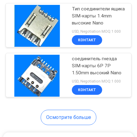
Тип соединители ящика
128
SIM-карты 1.4mm
проводка провода
высокие Nano
USD, Negotiation MOQ:1 000
кабеля
КОНТАКТ
соединитель гнезда
SIM-карты 6P 7P
1.50mm высокий Nano
11
USD, Negotiation MOQ:1 000
Соединители SIM-
КОНТАКТ
карты
Осмотрите больше