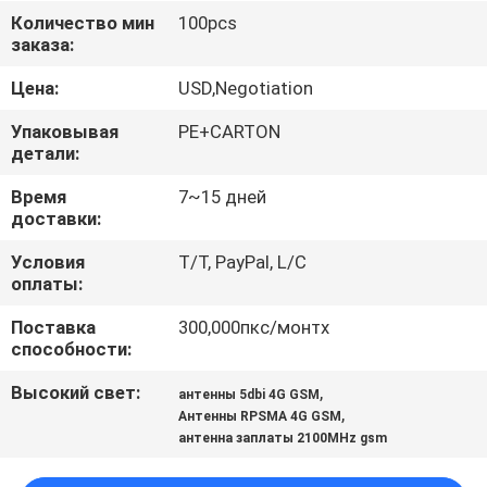
КАЧЕСТВА
Количество мин
100pcs
заказа:
СВЯЖИТЕСЬ
Цена:
USD,Negotiation
МЫ
Упаковывая
PE+CARTON
детали:
НОВОСТИ
Время
7~15 дней
доставки:
СЛУЧАИ
Условия
T/T, PayPal, L/C
оплаты:
Поставка
300,000пкс/монтх
способности:
Высокий свет:
,
антенны 5dbi 4G GSM
,
Антенны RPSMA 4G GSM
антенна заплаты 2100MHz gsm