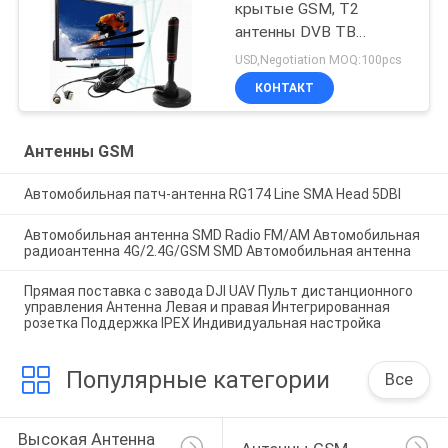
крытые GSM, T2
антенны DVB ТВ
цифров
USD,Negotiation MOQ:100pcs
КОНТАКТ
Антенны GSM
Автомобильная патч-антенна RG174 Line SMA Head 5DBI
Автомобильная антенна SMD Radio FM/AM Автомобильная
радиоантенна 4G/2.4G/GSM SMD Автомобильная антенна
Прямая поставка с завода DJI UAV Пульт дистанционного
управления Антенна Левая и правая Интегрированная
розетка Поддержка IPEX Индивидуальная настройка
Популярные категории
Все
Высокая Антенна 