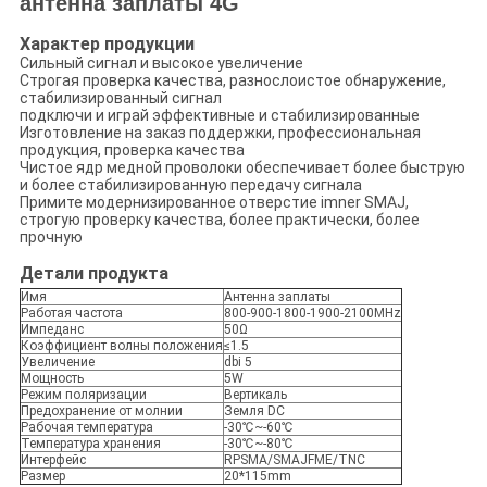
антенна заплаты 4G
Характер продукции
Сильный сигнал и высокое увеличение
Строгая проверка качества, разнослоистое обнаружение,
стабилизированный сигнал
подключи и играй эффективные и стабилизированные
Изготовление на заказ поддержки, профессиональная
продукция, проверка качества
Чистое ядр медной проволоки обеспечивает более быструю
и более стабилизированную передачу сигнала
Примите модернизированное отверстие imner SMAJ,
строгую проверку качества, более практически, более
прочную
Детали продукта
Имя
Антенна заплаты
Работая частота
800-900-1800-1900-2100MHz
Импеданс
50Ω
Коэффициент волны положения
≤1.5
Увеличение
dbi 5
Мощность
5W
Режим поляризации
Вертикаль
Предохранение от молнии
Земля DC
Рабочая температура
-30℃~-60℃
Температура хранения
-30℃~-80℃
Интерфейс
RPSMA/SMAJFME/TNC
Размер
20*115mm