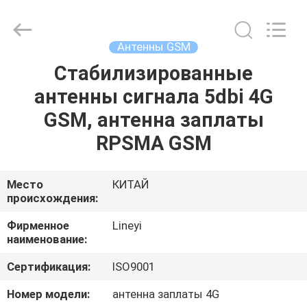
поставщик.
Copyright
©
2021
-
Антенны GSM
2025
highgain-
antenna.com.
Стабилизированные
ДОМ
All
Rights
антенны сигнала 5dbi 4G
Reserved.
Developed
by
ПРОДУКТЫ
GSM, антенна заплаты
ECER
RPSMA GSM
О
НАС
Место
КИТАЙ
происхождения:
ПУТЕШЕСТВИЕ
Фирменное
Lineyi
наименование:
ФАБРИКИ
Сертификация:
ISO9001
ПРОВЕРКА
Номер модели:
антенна заплаты 4G