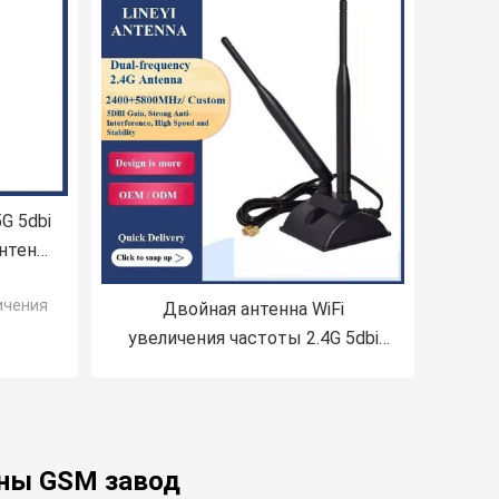
G 5dbi
нтенна
ичения
Двойная антенна WiFi
увеличения частоты 2.4G 5dbi
высокая, антенна 5,8 Ghz Wifi
нны GSM завод