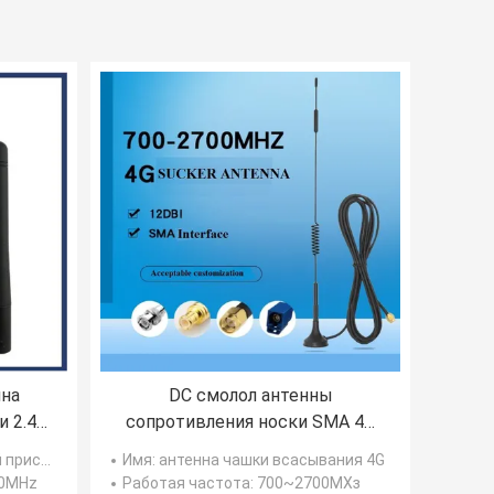
нна
DC смолол антенны
и 2.4G
сопротивления носки SMA 4G
8dbi GSM
ети 2.4G
Имя
: антенна чашки всасывания 4G
00MHz
Работая частота
: 700~2700МХз