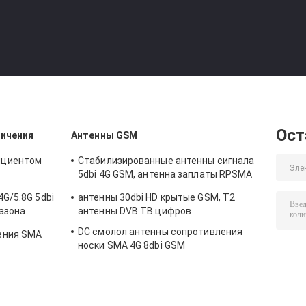
Ост
личения
Антенны GSM
ициентом
Стабилизированные антенны сигнала
5dbi 4G GSM, антенна заплаты RPSMA
z двойная
GSM
4G/5.8G 5dbi
антенны 30dbi HD крытые GSM, T2
пазона
антенны DVB ТВ цифров
ная
DC смолол антенны сопротивления
ения SMA
носки SMA 4G 8dbi GSM