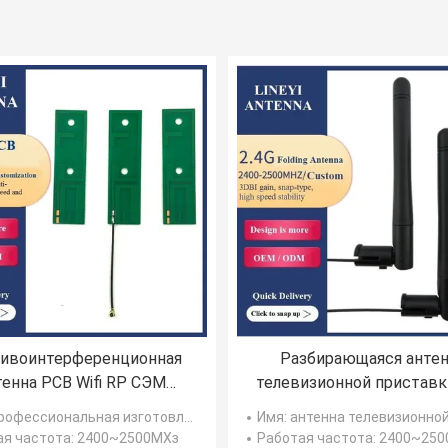
ивоинтерференционная
Разбирающаяся анте
тенна PCB Wifi RP СЭМ
телевизионной приставк
2500MHz
сети SMA 3dbi
фессиональная изготовленная на заказ встроенная антенна PCB
Имя
: антенна телевизионной приставки с
ая частота
: 2400~2500МХз
Работая частота
: 2400~25