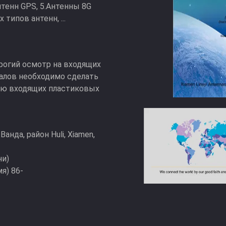
нтенн GPS, 5.Антенны 8G
типов антенн, ...
огий осмотр на входящих
алов необходимо сделать
ию входящих пластиковых
анда, район Huli, Xiamen,
ни)
я) 86-