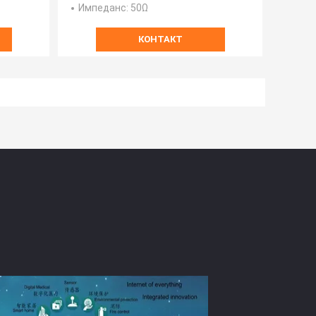
Импеданс
: 50Ω
КОНТАКТ