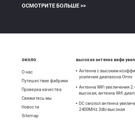
ОСМОТРИТЕ БОЛЬШЕ >>
около
высокая антенна вифи уве
Антенна с высоким коэфф
О нас
усиления диапазона Omni
Путешествие фабрики
дирекционная 6dbi 2400MH
Антенна WiFi увеличения 2.
Проверка качества
высокая, антенна Wifi диа
Свяжитесь мы
высокого увеличения двой
DC смолол антенна увелич
Новости
2400MHz 3dbi высокая
Sitemap