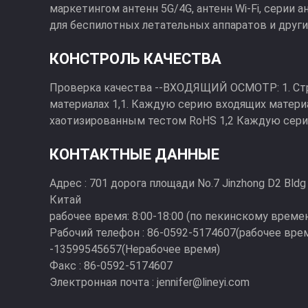
маркетингом антенн 5G/4G, антенн Wi-Fi, серии а
для беспилотных летательных аппаратов и других 
КОНСТРОЛЬ КАЧЕСТВА
Проверка качества --ВХОДЯЩИЙ ОСМОТР: 1. Стр
материалах 1,1. Каждую серию входящих матери
хаотизированным тестом RoHS 1,2 Каждую сер
...
КОНТАКТНЫЕ ДАННЫЕ
Адрес :
701 дорога площади No.7 Jinzhong D2 Bldg В
Китай
рабочее время:
8:00-18:00 (по пекинскому време
Рабочий телефон :
86-0592-5174607(рабочее врем
-13599545657(Нерабочее время)
Факс :
86-0592-5174607
Электронная почта :
jennifer@lineyi.com