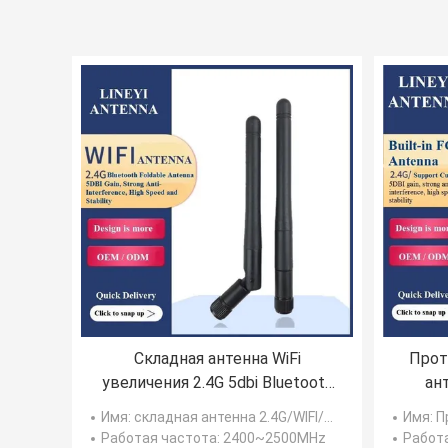
Складная антенна WiFi
Прот
увеличения 2.4G 5dbi Bluetooth
ан
высокая
Имя
: складная антенна 2.4G/WIFI/Bluetooth
Имя
: Про
Работая частота
: 2400~2500MHz
Работ