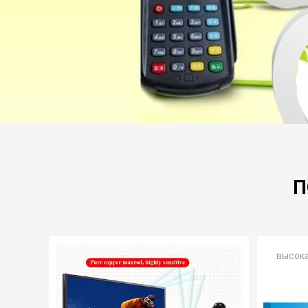
П
высока