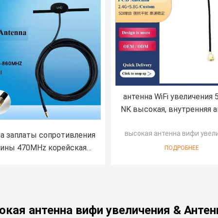
антенна WiFi увеличения 5
NK высокая, внутренняя а
PCB
высокая антенна вифи увел
а заплаты сопротивления
ины 470MHz корейская
ПОДРОБНЕЕ
DMB
окая антенна вифи увеличения & Анте