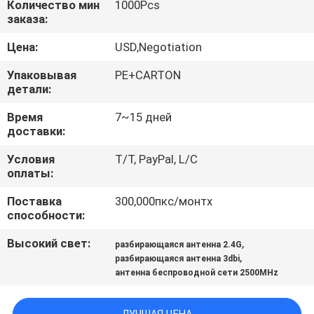
Количество мин
1000Pcs
КАЧЕСТВА
заказа:
Цена:
USD,Negotiation
СВЯЖИТЕСЬ
МЫ
Упаковывая
PE+CARTON
детали:
Время
7~15 дней
НОВОСТИ
доставки:
Условия
T/T, PayPal, L/C
СЛУЧАИ
оплаты:
Поставка
300,000пкс/монтх
КАРТА
способности:
САЙТА
Высокий свет:
,
разбирающаяся антенна 2.4G
,
разбирающаяся антенна 3dbi
антенна беспроводной сети 2500MHz
PRIVACY
POLICY