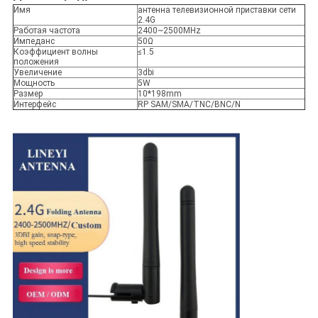
Имя
антенна телевизионной приставки сети
2.4G
Работая частота
2400~2500MHz
Импеданс
50Ω
Коэффициент волны
≤1.5
положения
Увеличение
3dbi
Мощность
5W
Размер
10*198mm
Интерфейс
RP SAM/SMA/TNC/BNC/N