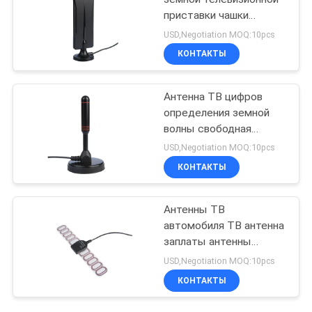
приставки чашки
всасывания антенны ТВ
USD,Negotiation MOQ:10pcs
волны свободная на
КОНТАКТЫ
открытом воздухе
Антенна ТВ цифров
определения земной
волны свободная
высокая
USD,Negotiation MOQ:10pcs
КОНТАКТЫ
Антенны ТВ
автомобиля ТВ антенна
заплаты антенны
сигнала крытой CMMB
USD,Negotiation MOQ:10pcs
активная усиленная
КОНТАКТЫ