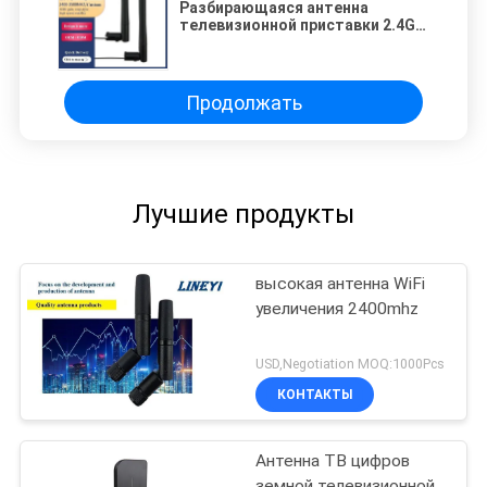
Разбирающаяся антенна
телевизионной приставки 2.4G
сети SMA 3dbi
Продолжать
Лучшие продукты
высокая антенна WiFi
увеличения 2400mhz
USD,Negotiation MOQ:1000Pcs
КОНТАКТЫ
Антенна ТВ цифров
земной телевизионной