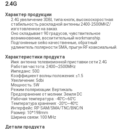
2.4G
Характер продукции
2.4G увеличение 3DBI, типа кнопк, высокоскоростная
стабильность раскладной антенны 2400-2500MHZ/
изготовленное на заказ.
Оно складывает 90 градусов, чувствительное
возникновение, восхитительный workmanship.
Подгонянные seiko качественные, обратный
удлинитель полярности SMA, прыгун RF коаксиальный.
Характеристики продукта
Имя: антенна телевизионной приставки сети 2.4G
Работая частота: 2400~2500MHz
Импеданс: 50Ω
Коэффициент волны положения: ≤1.5
Увеличение: 5dbi
Мощность: 5W
Режим поляризации: Вертикаль
Предохранение от молнии: Земля DC
Рабочая температура: -40℃~60℃
Температура хранения: -20℃~40℃
Интерфейс: RP SAM/SMA/TNC/BNC/N
Размер: 10*198mm
Ширина связи: 100 MHz
Детали продукта