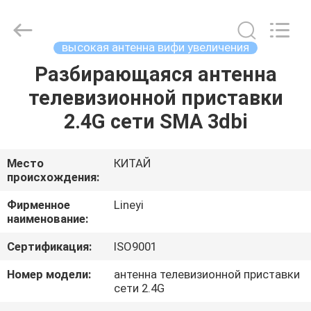
BNC
высокая
supplier.
Copyright
©
высокая антенна вифи увеличения
2021
-
2025
Разбирающаяся антенна
ДОМ
Xiamen
Lineyi
телевизионной приставки
Electronics.
All
Rights
ПРОДУКТЫ
2.4G сети SMA 3dbi
Reserved.
Developed
by
ECER
О
Место
КИТАЙ
происхождения:
НАС
Фирменное
Lineyi
наименование:
ПУТЕШЕСТВИЕ
Сертификация:
ISO9001
ФАБРИКИ
Номер модели:
антенна телевизионной приставки
сети 2.4G
ПРОВЕРКА