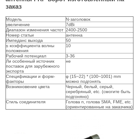
заказ
Модель
N-заголовок
увеличение
7dBi
Диапазон изменения частот
2400-2500
Номер статьи
антенна
Импеданс выхода
50
≤ коэффициента волны
10
положения
Рабочий потенциал
3-36
Ли особенный источник
не
поставок для зарубежного
экспорта
Спецификации и форм-
φ (15~22) * (100~1001) mm
факторы
можно подгонять
Возникновение цвета
Черный, белый, серый,
серебряный, etc. (смогите быть
подгоняно)
Стиль соединителя
Голова n, голова SMA, FME, etc.
(ориентированные на заказчика)