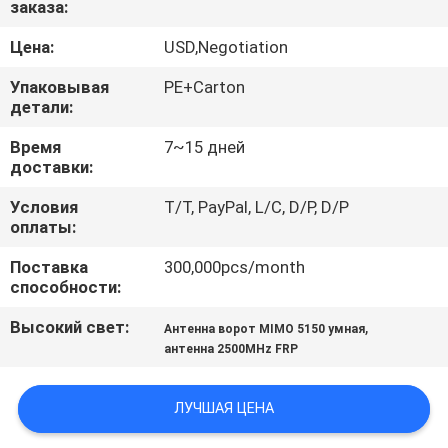
заказа:
КАЧЕСТВА
Цена:
USD,Negotiation
СВЯЖИТЕСЬ
Упаковывая
PE+Carton
МЫ
детали:
Время
7~15 дней
доставки:
НОВОСТИ
Условия
T/T, PayPal, L/C, D/P, D/P
оплаты:
СЛУЧАИ
Поставка
300,000pcs/month
способности:
КАРТА
Высокий свет:
,
Антенна ворот MIMO 5150 умная
САЙТА
антенна 2500MHz FRP
PRIVACY
ЛУЧШАЯ ЦЕНА
POLICY