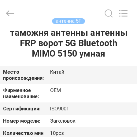
Electronics.
All
Rights
Reserved.
Developed
антенна 5Г
by
ECER
таможня антенны антенны
ДОМ
FRP ворот 5G Bluetooth
ПРОДУКТЫ
MIMO 5150 умная
О
Место
Китай
происхождения:
НАС
Фирменное
OEM
наименование:
ПУТЕШЕСТВИЕ
Сертификация:
ISO9001
ФАБРИКИ
Номер модели:
Заголовок
ПРОВЕРКА
Количество мин
10pcs