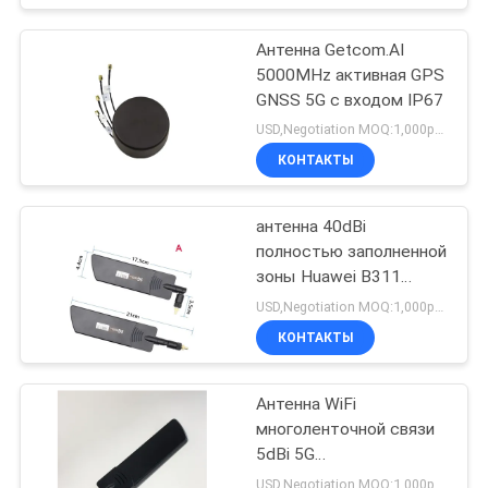
Антенна Getcom.AI
5000MHz активная GPS
GNSS 5G с входом IP67
USD,Negotiation MOQ:1,000pcs
КОНТАКТЫ
антенна 40dBi
полностью заполненной
зоны Huawei B311
5E773 маршрутизатора
USD,Negotiation MOQ:1,000pcs
CPE 5G Pro
КОНТАКТЫ
Антенна WiFi
многоленточной связи
5dBi 5G
всенаправленная
USD,Negotiation MOQ:1,000pcs