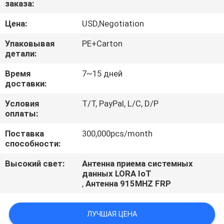
заказа:
КАЧЕСТВА
Цена:
USD,Negotiation
СВЯЖИТЕСЬ
Упаковывая
PE+Carton
МЫ
детали:
Время
7~15 дней
доставки:
НОВОСТИ
Условия
T/T, PayPal, L/C, D/P
оплаты:
СЛУЧАИ
Поставка
300,000pcs/month
способности:
Высокий свет:
Антенна приема системных
данных LORA IoT
,
Антенна 915MHZ FRP
ЛУЧШАЯ ЦЕНА