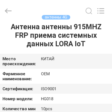
поставщик.
Copyright
©
2021
-
антенны 4G
2024
highgain-
antenna.com.
Антенна антенны 915MHZ
ДОМ
All
Rights
FRP приема системных
Reserved.
Developed
by
ПРОДУКТЫ
данных LORA IoT
ECER
О
Место
КИТАЙ
происхождения:
НАС
Фирменное
OEM
наименование:
ПУТЕШЕСТВИЕ
Сертификация:
ISO9001
ФАБРИКИ
Номер модели:
HG018
ПРОВЕРКА
Количество мин
10pcs