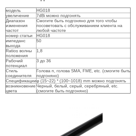
модель
HG018
увеличение
7dBi можно подгонять
Диапазон
Смогите быть подгоняно для того чтобы
изменения
посоветовать с обслуживанием клиента на
частот
любой частоте
номер статьи
HG018
импеданс
50
выхода
Ratio≤ волны
1,8
положения
Рабочий
3 до 36
потенциал
Стиль
Голова n, голова SMA, FME, etc. (смогите быть
соединителя
подгоняно)
Спецификации
φ (15~22) * (100~1018) mm можно подгонять
возникновение
Черный, белый, серый, серебряный, etc.
цвета
(смогите быть подгоняно)