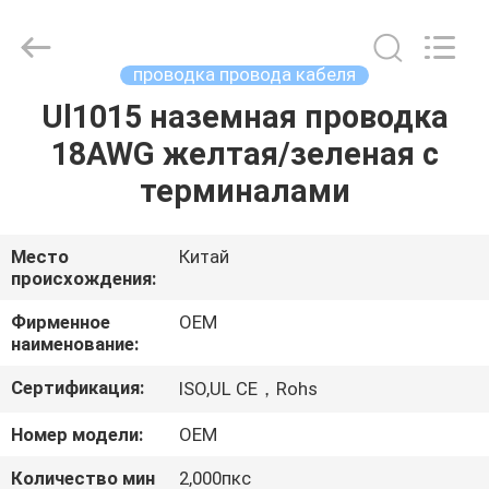
антенна
вифи
увеличения
поставщик.
Copyright
проводка провода кабеля
©
2021
-
Ul1015 наземная проводка
ДОМ
2022
highgain-
18AWG желтая/зеленая с
antenna.com.
All
Rights
ПРОДУКТЫ
терминалами
Reserved.
О
Место
Китай
происхождения:
НАС
Фирменное
OEM
наименование:
ПУТЕШЕСТВИЕ
Сертификация:
ISO,UL CE，Rohs
ФАБРИКИ
Номер модели:
OEM
ПРОВЕРКА
Количество мин
2,000пкс