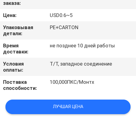
КАЧЕСТВА
заказа:
Цена:
USD0.6~5
СВЯЖИТЕСЬ
Упаковывая
PE+CARTON
МЫ
детали:
Время
не позднее 10 дней работы
доставки:
НОВОСТИ
Условия
T/T, западное соединение
оплаты:
СЛУЧАИ
Поставка
100,000ПКС/Монтх
способности:
ЛУЧШАЯ ЦЕНА