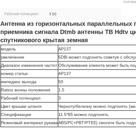
положе
Рабочий потенциал:
3 (v)
Антенна из горизонтальных параллельных 
приемника сигнала Dtmb антенны ТВ Hdtv 
спутникового крытая земная
модель
AP137
увеличение
5DBi может подгонять советуя с обсл
Диапазон изменения частот
Обслуживание клиента может быть по
номер статьи
AP137
импеданс выхода
50
Ratio≤ волны положения
1,5
Рабочий потенциал
3
Цвет крышки штанги
Черноту/белизну можно подгонять (жел
Спецификации
11.5*85 можно подгонять
Резиновый материал рукава
ABS/PC+PBT/PTEE| смогите быть подг