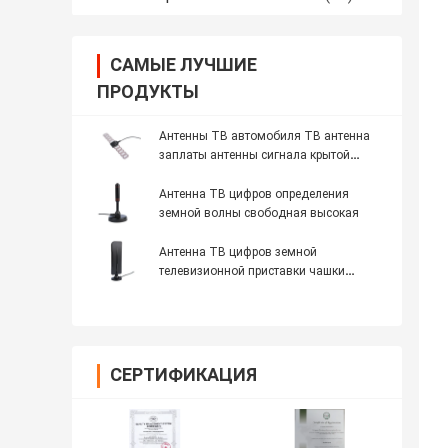
САМЫЕ ЛУЧШИЕ
ПРОДУКТЫ
Антенны ТВ автомобиля ТВ антенна
заплаты антенны сигнала крытой
CMMB активная усиленная
Антенна ТВ цифров определения
земной волны свободная высокая
Антенна ТВ цифров земной
телевизионной приставки чашки
всасывания антенны ТВ волны
свободная на открытом воздухе
СЕРТИФИКАЦИЯ