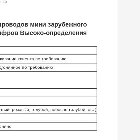
ния:
проводов мини зарубежного
цифров Высоко-определения
уживание клиента по требованию
дгонянное по требованию
тый, розовый, голубой, небесно-голубой, etc.)
оняно