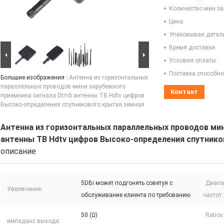
Количество мин за
Цена:
Упаковывая детал
Время доставки:
Условия оплаты:
Поставка способно
Большие изображения :
Антенна из горизонтальных
параллельных проводов мини зарубежного
Контакт
приемника сигнала Dtmb антенны ТВ Hdtv цифров
Высоко-определения спутникового крытая земная
Антенна из горизонтальных параллельных проводов ми
антенны ТВ Hdtv цифров Высоко-определения спутнико
описание
5DBi может подгонять советуя с
Диапа
Увеличение:
обслуживание клиента по требованию
частот:
50 (Ω)
Ratio
импеданс выхода: