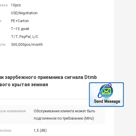
каза:
10pcs
USD,Negotiation
и:
PE+Carton
7~15 дней
T/T, PayPal, L/C
сти:
300,000pcs/month
ни зарубежного приемника сигнала Dtmb
вого крытая земная
зон изменения
Обслуживание клиента может быть
подгонянное по требованию (MHz)
≤ волны
1,5 (dB)