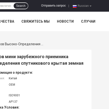
Отправить запрос
Search
|
Russian
АЧЕСТВА
СВЯЖИТЕСЬ МЫ
НОВОСТИ
СЛУЧАИ
Антенна Из Горизонтальных Параллельных Проводов Мини Зарубежного Приемника Сигнала Dtmb Антенны ТВ Hdtv Цифров Высоко-Определения Спутникового Крытая Земная
ов мини зарубежного приемника
ределения спутникового крытая земная
мация о продукте:
ния:
Китай
OEM
ISO9001
AP137
ка Условия: