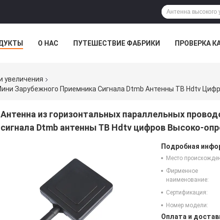
ДУКТЫ
О НАС
ПУТЕШЕСТВИЕ ФАБРИКИ
ПРОВЕРКА К
и увеличения
Антенна из горизонтальных параллельных провод
сигнала Dtmb антенны ТВ Hdtv цифров Высоко-оп
Подробная инфор
Место происхожде
Фирменное
наименование:
Сертификация:
Номер модели:
Оплата и достав